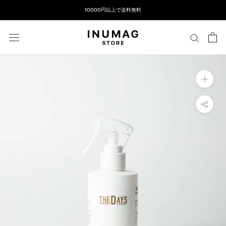
ス
10000円以上で送料無料
キ
ッ
プ
し
て
コ
ン
テ
ン
ツ
に
移
動
す
る