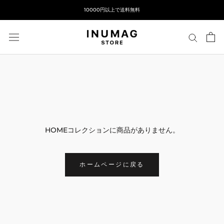
ス
10000円以上で送料無料
キ
ッ
プ
し
て
コ
ン
テ
ン
ツ
HOMEコレクションに商品がありません。
に
移
動
ホームページに戻る
す
る